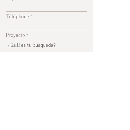
Téléphone
Proyecto
Déjanos un mensaje ...
ENVIAR A
www.menorca-island.fr
|
welcome@menorca-island.fr
Inicio
|
Viajes
|
La búsqueda del significado
|
Despertar a
los 5 sentidos
|
La efervescencia
|
La huella sostenible
|
Serenity
|
Experiencias
|
Atmósferas
|
Socios
|
A proposito
|
Blog
|
Medios de comunicación
Agence réceptive à Minorque | DMC Minorque | Agrotourisme